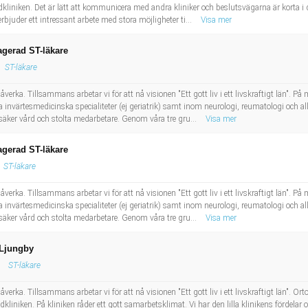
liniken. Det är lätt att kommunicera med andra kliniker och beslutsvägarna är korta i de
bjuder ett intressant arbete med stora möjligheter ti...
Visa mer
agerad ST-läkare
ST-läkare
erka. Tillsammans arbetar vi för att nå visionen "Ett gott liv i ett livskraftigt län". P
 invärtesmedicinska specialiteter (ej geriatrik) samt inom neurologi, reumatologi och all
 säker vård och stolta medarbetare. Genom våra tre gru...
Visa mer
agerad ST-läkare
ST-läkare
erka. Tillsammans arbetar vi för att nå visionen "Ett gott liv i ett livskraftigt län". P
 invärtesmedicinska specialiteter (ej geriatrik) samt inom neurologi, reumatologi och all
 säker vård och stolta medarbetare. Genom våra tre gru...
Visa mer
 Ljungby
ST-läkare
erka. Tillsammans arbetar vi för att nå visionen "Ett gott liv i ett livskraftigt län". Orto
liniken. På kliniken råder ett gott samarbetsklimat. Vi har den lilla klinikens fördelar o