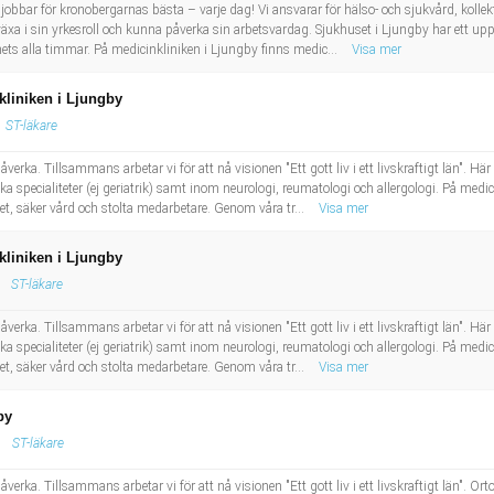
bbar för kronobergarnas bästa – varje dag! Vi ansvarar för hälso- och sjukvård, kollektiv
 växa i sin yrkesroll och kunna påverka sin arbetsvardag. Sjukhuset i Ljungby har ett
ets alla timmar. På medicinkliniken i Ljungby finns medic...
Visa mer
nkliniken i Ljungby
ST-läkare
erka. Tillsammans arbetar vi för att nå visionen "Ett gott liv i ett livskraftigt län". Hä
 specialiteter (ej geriatrik) samt inom neurologi, reumatologi och allergologi. På medic
et, säker vård och stolta medarbetare. Genom våra tr...
Visa mer
nkliniken i Ljungby
ST-läkare
erka. Tillsammans arbetar vi för att nå visionen "Ett gott liv i ett livskraftigt län". Hä
 specialiteter (ej geriatrik) samt inom neurologi, reumatologi och allergologi. På medic
et, säker vård och stolta medarbetare. Genom våra tr...
Visa mer
by
ST-läkare
erka. Tillsammans arbetar vi för att nå visionen "Ett gott liv i ett livskraftigt län". Orto