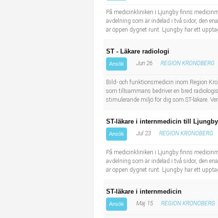
Industriell tillverkning
Behandlingsassistent/Socialpedagog
På medicinkliniken i Ljungby finns medicinm
avdelning som är indelad i två sidor, den e
är öppen dygnet runt. Ljungby har ett uppta
Installation, drift, underhåll
Tandsköterska
ST - Läkare radiologi
Kropps- och skönhetsvård
Budbilsförare
Jun 26
REGION KRONOBERG
Ansök
Kultur, media, design
Tidningsbud/Tidningsdistributör
Bild- och funktionsmedicin inom Region Kro
som tillsammans bedriver en bred radiologis
stimulerande miljö för dig som ST-läkare. V
Militärt arbete
Lärare i fritidshem/Fritidspedagog
ST-läkare i internmedicin till Ljungby
Naturbruk
Taxiförare/Taxichaufför
Jul 23
REGION KRONOBERG
Ansök
Naturvetenskapligt arbete
Läkarsekreterare/Vårdadmin/Medicinsk sekreterare
På medicinkliniken i Ljungby finns medicinm
avdelning som är indelad i två sidor, den e
är öppen dygnet runt. Ljungby har ett uppta
Pedagogiskt arbete
Lastbilsförare m.fl.
ST-läkare i internmedicin
Sanering och renhållning
Fastighetsskötare
Maj 15
REGION KRONOBERG
Ansök