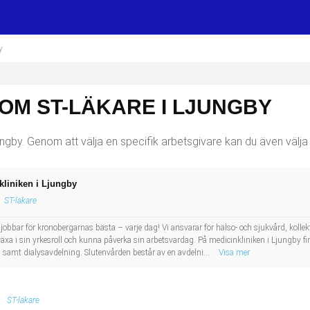
y
OM ST-LÄKARE I LJUNGBY
ngby. Genom att välja en specifik arbetsgivare kan du även välja 
nkliniken i Ljungby
ST-läkare
bbar för kronobergarnas bästa – varje dag! Vi ansvarar för hälso- och sjukvård, kollektiv
 växa i sin yrkesroll och kunna påverka sin arbetsvardag. På medicinkliniken i Ljungby 
 samt dialysavdelning. Slutenvården består av en avdelni...
Visa mer
ST-läkare