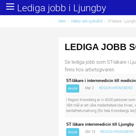
Lediga jobb i Ljungby
Yrkesområden
Populära jobb
Hem
›
Hälso- och sjukvård
›
ST-läkare
- Ljungb
Administration, ekonomi, juridik
Undersköterska, hemtjänst och äldreboende
Bygg och anläggning
Städare/Lokalvårdare
LEDIGA JOBB S
Chefer och verksamhetsledare
Barnskötare
Se lediga jobb som ST-läkare i Lju
Data/IT
Lärare i förskola/Förskollärare
finns hos arbetsgivaren.
ST-läkare i internmedicin till medici
Försäljning, inköp, marknadsföring
Lagerarbetare
Mar 2
REGION KRONOBERG
Ansök
Hantverksyrken
Bussförare/Busschaufför
I Region Kronoberg är vi 6500 personer som jo
Vårt mål är att våra medarbetare ska trivas,
bentäthetsmätning (för hela Kronobergs län)
Hotell, restaurang, storhushåll
Elevassistent
ST läkare internmedicin till Ljungby
Hälso- och sjukvård
Personlig assistent
Okt 13
REGION KRONOBERG
Ansök