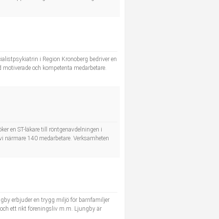
ecialistpsykiatrin i Region Kronoberg bedriver en
ed motiverade och kompetenta medarbetare.
öker en ST-läkare till röntgenavdelningen i
vi närmare 140 medarbetare. Verksamheten
ungby erbjuder en trygg miljö för barnfamiljer
och ett rikt föreningsliv m.m. Ljungby är