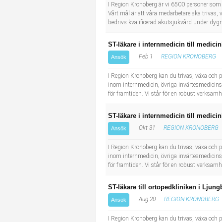
Socialt arbete
Informatör/Kommunikatör
I Region Kronoberg är vi 6500 personer som jo
Vårt mål är att våra medarbetare ska trivas,
bedrivs kvalificerad akutsjukvård under dygn
Säkerhetsarbete
Brevbärare
ST-läkare i internmedicin till medici
Tekniskt arbete
Sjuksköterska, grundutbildad
Feb 1
REGION KRONOBERG
Ansök
I Region Kronoberg kan du trivas, växa och påv
Transport
Kock, storhushåll
inom internmedicin, övriga invärtesmedicinska
för framtiden. Vi står för en robust verksamh
Undersköterska, vård- o specialavd. o mottagning
ST-läkare i internmedicin till medici
Bibliotekarie
Okt 31
REGION KRONOBERG
Ansök
I Region Kronoberg kan du trivas, växa och påv
Administrativ assistent
inom internmedicin, övriga invärtesmedicinska
för framtiden. Vi står för en robust verksamh
Lärare i gymnasiet
ST-läkare till ortopedkliniken i Ljung
Aug 20
REGION KRONOBERG
Ansök
I Region Kronoberg kan du trivas, växa och påv