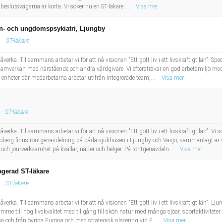
eslutsvägarna är korta. Vi söker nu en ST-läkare ...
Visa mer
barn- och ungdomspsykiatri, Ljungby
ST-läkare
erka. Tillsammans arbetar vi för att nå visionen "Ett gott liv i ett livskraftigt län". Sp
 samverkan med närstående och andra vårdgivare. Vi eftersträvar en god arbetsmiljö m
 enheter där medarbetarna arbetar utifrån integrerade team,...
Visa mer
ST-läkare
erka. Tillsammans arbetar vi för att nå visionen "Ett gott liv i ett livskraftigt län". Vi s
erg finns röntgenavdelning på båda sjukhusen i Ljungby och Växjö, sammanlagt är 
ch jourverksamhet på kvällar, nätter och helger. På röntgenavdeln...
Visa mer
agerad ST-läkare
ST-läkare
erka. Tillsammans arbetar vi för att nå visionen "Ett gott liv i ett livskraftigt län". Lj
e till hög livskvalitet med tillgång till skön natur med många sjöar, sportaktiviteter 
a och från övriga Europa och med strategisk placering vid E...
Visa mer