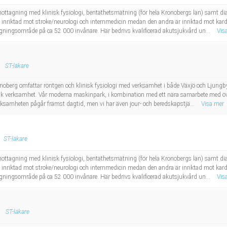
ottagning med klinisk fysiologi, bentäthetsmätning (för hela Kronobergs län) samt dia
na inriktad mot stroke/neurologi och internmedicin medan den andra är inriktad mot ka
gningsområde på ca 52 000 invånare. Här bedrivs kvalificerad akutsjukvård un...
Vis
ST-läkare
noberg omfattar röntgen och klinisk fysiologi med verksamhet i både Växjö och Ljung
k verksamhet. Vår moderna maskinpark, i kombination med ett nära samarbete med övriga
erksamheten pågår främst dagtid, men vi har även jour- och beredskapstjä...
Visa mer
ST-läkare
ottagning med klinisk fysiologi, bentäthetsmätning (för hela Kronobergs län) samt dia
na inriktad mot stroke/neurologi och internmedicin medan den andra är inriktad mot ka
gningsområde på ca 52 000 invånare. Här bedrivs kvalificerad akutsjukvård un...
Vis
ST-läkare