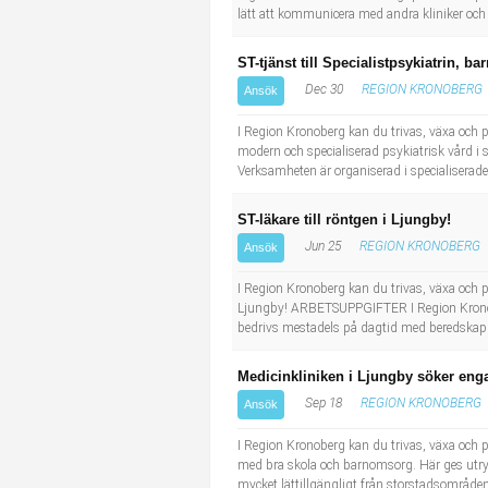
lätt att kommunicera med andra kliniker och b
ST-tjänst till Specialistpsykiatrin, 
Dec 30
REGION KRONOBERG
Ansök
I Region Kronoberg kan du trivas, växa och påv
modern och specialiserad psykiatrisk vård i
Verksamheten är organiserad i specialiserade
ST-läkare till röntgen i Ljungby!
Jun 25
REGION KRONOBERG
Ansök
I Region Kronoberg kan du trivas, växa och påv
Ljungby! ARBETSUPPGIFTER I Region Kronob
bedrivs mestadels på dagtid med beredskap o
Medicinkliniken i Ljungby söker eng
Sep 18
REGION KRONOBERG
Ansök
I Region Kronoberg kan du trivas, växa och påv
med bra skola och barnomsorg. Här ges utrymm
mycket lättillgängligt från storstadsområden