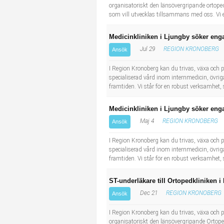
organisatoriskt den länsövergripande ortopedk
som vill utvecklas tillsammans med oss. Vi er
Medicinkliniken i Ljungby söker eng
Jul 29
REGION KRONOBERG
Ansök
I Region Kronoberg kan du trivas, växa och påv
specialiserad vård inom internmedicin, övriga
framtiden. Vi står för en robust verksamhet,
Medicinkliniken i Ljungby söker eng
Maj 4
REGION KRONOBERG
Ansök
I Region Kronoberg kan du trivas, växa och påv
specialiserad vård inom internmedicin, övriga
framtiden. Vi står för en robust verksamhet,
ST-underläkare till Ortopedkliniken i
Dec 21
REGION KRONOBERG
Ansök
I Region Kronoberg kan du trivas, växa och påv
organisatoriskt den länsövergripande Ortopedk