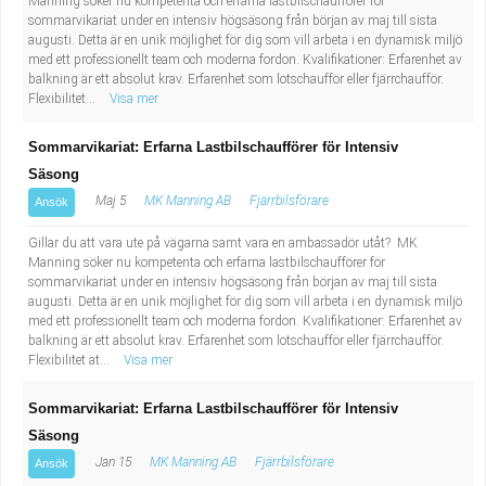
Manning söker nu kompetenta och erfarna lastbilschaufförer för
sommarvikariat under en intensiv högsäsong från början av maj till sista
augusti. Detta är en unik möjlighet för dig som vill arbeta i en dynamisk miljö
med ett professionellt team och moderna fordon. Kvalifikationer: Erfarenhet av
balkning är ett absolut krav. Erfarenhet som lotschaufför eller fjärrchaufför.
Flexibilitet...
Visa mer
Sommarvikariat: Erfarna Lastbilschaufförer för Intensiv
Säsong
Maj 5
MK Manning AB
Fjärrbilsförare
Ansök
Gillar du att vara ute på vägarna samt vara en ambassadör utåt? MK
Manning söker nu kompetenta och erfarna lastbilschaufförer för
sommarvikariat under en intensiv högsäsong från början av maj till sista
augusti. Detta är en unik möjlighet för dig som vill arbeta i en dynamisk miljö
med ett professionellt team och moderna fordon. Kvalifikationer: Erfarenhet av
balkning är ett absolut krav. Erfarenhet som lotschaufför eller fjärrchaufför.
Flexibilitet at...
Visa mer
Sommarvikariat: Erfarna Lastbilschaufförer för Intensiv
Säsong
Jan 15
MK Manning AB
Fjärrbilsförare
Ansök