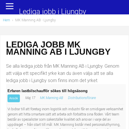
Yrkesområden
Populära jobb
Lediga jobb i Ljungby
Hem
›
MK Manning AB - Ljungby
Administration, ekonomi, juridik
Undersköterska, hemtjänst och äldreboende
Bygg och anläggning
Städare/Lokalvårdare
LEDIGA JOBB MK
MANNING AB I LJUNGBY
Chefer och verksamhetsledare
Barnskötare
Data/IT
Lärare i förskola/Förskollärare
Se alla lediga jobb från MK Manning AB i Ljungby. Genom
att välja ett specifikt yrke kan du även välja att se alla
Försäljning, inköp, marknadsföring
Lagerarbetare
lediga jobb i Ljungby som finns inom det yrket.
Erfaren lastbilschaufför sökes till högsäsong
Hantverksyrken
Bussförare/Busschaufför
Maj 17
MK Manning AB
Distributionsförare
Ansök
Hotell, restaurang, storhushåll
Elevassistent
Vi bidrar till att företag inom logistik och industri får en smidigare verksamhet
genom att hitta smartare sätt att arbeta och förbättra sina flöden. Vårt team
består av specialister som säkerställer kvalitet och ansvar i varje del av
Hälso- och sjukvård
Personlig assistent
uppdraget – från start till mål. MK Manning bistår med personaluthyrning,