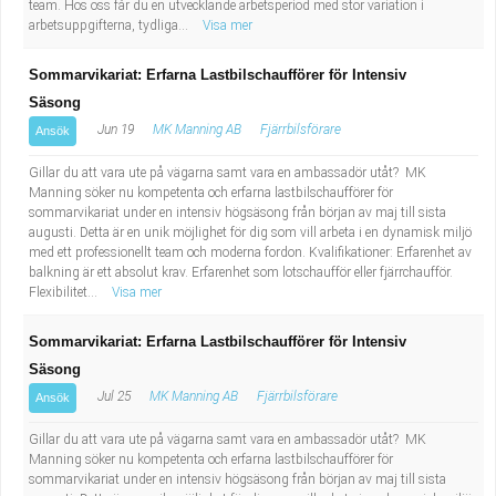
team. Hos oss får du en utvecklande arbetsperiod med stor variation i
Fastighetsskötare
Socialt arbete
arbetsuppgifterna, tydliga...
Visa mer
Informatör/Kommunikatör
Säkerhetsarbete
Sommarvikariat: Erfarna Lastbilschaufförer för Intensiv
Säsong
Brevbärare
Tekniskt arbete
Jun 19
MK Manning AB
Fjärrbilsförare
Ansök
Sjuksköterska, grundutbildad
Gillar du att vara ute på vägarna samt vara en ambassadör utåt? MK
Transport
Manning söker nu kompetenta och erfarna lastbilschaufförer för
sommarvikariat under en intensiv högsäsong från början av maj till sista
Kock, storhushåll
augusti. Detta är en unik möjlighet för dig som vill arbeta i en dynamisk miljö
med ett professionellt team och moderna fordon. Kvalifikationer: Erfarenhet av
balkning är ett absolut krav. Erfarenhet som lotschaufför eller fjärrchaufför.
Undersköterska, vård- o specialavd. o mottagning
Flexibilitet...
Visa mer
Bibliotekarie
Sommarvikariat: Erfarna Lastbilschaufförer för Intensiv
Säsong
Administrativ assistent
Jul 25
MK Manning AB
Fjärrbilsförare
Ansök
Gillar du att vara ute på vägarna samt vara en ambassadör utåt? MK
Lärare i gymnasiet
Manning söker nu kompetenta och erfarna lastbilschaufförer för
sommarvikariat under en intensiv högsäsong från början av maj till sista