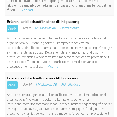
tar helhetsansvar för specifika uppdrag, matchar rätt kompetens vid
Industriell tillverkning
Behandlingsassistent/Socialpedagog
rekrytering samt erbjuder rådgivning anpassad för branschens behov. Det här
får du ...
Visa mer
Installation, drift, underhåll
Tandsköterska
Erfaren lastbilschaufför sökes till högsäsong
Mar 2
MK Manning AB
Fjärrbilsförare
Ansök
Kropps- och skönhetsvård
Budbilsförare
Är du en ansvarstagande lastbilschaufför som vill arbeta i en professionell
Kultur, media, design
Tidningsbud/Tidningsdistributör
organisation? MK Manning söker nu kompetenta och erfarna
lastbilschaufförer för sommarvikariat under en intensiv högsäsong från början
av maj till slutet av augusti. Detta är en utmärkt möjlighet för dig som vill
Militärt arbete
Lärare i fritidshem/Fritidspedagog
arbeta i en dynamisk verksamhet med moderna fordon och ett professionellt
team. Hos oss får du en utvecklande arbetsperiod med stor variation i
arbetsuppgifterna, tydliga...
Visa mer
Naturbruk
Taxiförare/Taxichaufför
Erfaren lastbilschaufför sökes till högsäsong
Naturvetenskapligt arbete
Läkarsekreterare/Vårdadmin/Medicinsk
Jan 14
MK Manning AB
Fjärrbilsförare
Ansök
sekreterare
Pedagogiskt arbete
Är du en ansvarstagande lastbilschaufför som vill arbeta i en professionell
organisation? MK Manning söker nu kompetenta och erfarna
lastbilschaufförer för sommarvikariat under en intensiv högsäsong från början
Lastbilsförare m.fl.
Sanering och renhållning
av maj till slutet av augusti. Detta är en utmärkt möjlighet för dig som vill
arbeta i en dynamisk verksamhet med moderna fordon och ett professionellt