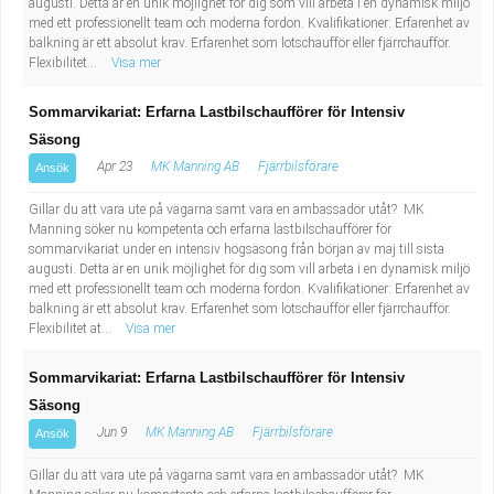
augusti. Detta är en unik möjlighet för dig som vill arbeta i en dynamisk miljö
med ett professionellt team och moderna fordon. Kvalifikationer: Erfarenhet av
balkning är ett absolut krav. Erfarenhet som lotschaufför eller fjärrchaufför.
Flexibilitet...
Visa mer
Sommarvikariat: Erfarna Lastbilschaufförer för Intensiv
Säsong
Apr 23
MK Manning AB
Fjärrbilsförare
Ansök
Gillar du att vara ute på vägarna samt vara en ambassadör utåt? MK
Manning söker nu kompetenta och erfarna lastbilschaufförer för
sommarvikariat under en intensiv högsäsong från början av maj till sista
augusti. Detta är en unik möjlighet för dig som vill arbeta i en dynamisk miljö
med ett professionellt team och moderna fordon. Kvalifikationer: Erfarenhet av
balkning är ett absolut krav. Erfarenhet som lotschaufför eller fjärrchaufför.
Flexibilitet at...
Visa mer
Sommarvikariat: Erfarna Lastbilschaufförer för Intensiv
Säsong
Jun 9
MK Manning AB
Fjärrbilsförare
Ansök
Gillar du att vara ute på vägarna samt vara en ambassadör utåt? MK