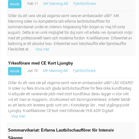
Feb 11
MK Manning AB
Fjärrbilsförare
Ansök
Gillar du att vara ute på vägarna samt vara en ambassadör utåt? MK
Manning söker nu kompetenta och erfarna lastbilschaufförer för
sommarvikariat under en intensiv högsäsong från början av maj till sista
augusti. Detta är en unik möjlighet för dig som vill arbeta i en dynamisk miljö
med ett professionellt team och moderna fordon. Kvalifikationer: Erfarenhet av
balkning är ett absolut krav. Erfarenhet som lotschaufför eller fjärrchaufför.
Flexibilitet at...
Visa mer
Yrkesförare med CE Kort Ljungby
Jun 10
MK Manning AB
Fjärrbilsförare
Ansök
Gillar du att vara ute på vägarna samt vara en ambassadör utåt? LÄS VIDARE!
Vi söker nu flera drivna och glada lastbilschaufförer för flera olika kundföretag.
Vi erbjuder ett varierande jobb med stort kundfokus därav lägger vi stor vikt
vid att man är noggrann, strukturerad och lösningsorienterad. Arbetet består
av att lasta och leverera gods runt om i Kronobergs län , med utgångspunkt
Ljungby. Kvalifikationer CE-kort med tillhörande YKB ADR Digitalt ...
Visa mer
Sommarvikariat: Erfarna Lastbilschaufförer för Intensiv
Säsong