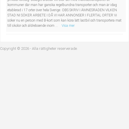
Industriell tillverkning
Behandlingsassistent/Socialpedagog
kommuner där man har ganska regelbundna transporter och man är idag
etablerad i 17 orter över hela Sverige. OBS SKRIV I ÄMNESRADEN VILKEN
STAD NI SÖKER ARBETE I DÅ VI HAR ANNONSER I FLERTAL ORTER Vi
Installation, drift, underhåll
Tandsköterska
söker nu en person med B-kort som kan köra lätt lastbil och transportera mat
till skolor och äldreboende inom ...
Visa mer
Kropps- och skönhetsvård
Budbilsförare
Kultur, media, design
Tidningsbud/Tidningsdistributör
Copyright © 2026 - Alla rättigheter reserverade.
Militärt arbete
Lärare i fritidshem/Fritidspedagog
Naturbruk
Taxiförare/Taxichaufför
Naturvetenskapligt arbete
Läkarsekreterare/Vårdadmin/Medicinsk
sekreterare
Pedagogiskt arbete
Lastbilsförare m.fl.
Sanering och renhållning