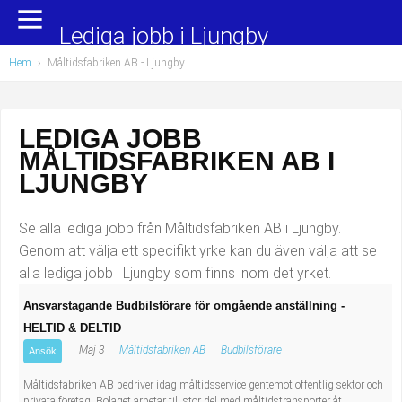
Yrkesområden
Populära jobb
Lediga jobb i Ljungby
Hem
›
Måltidsfabriken AB - Ljungby
Administration, ekonomi, juridik
Undersköterska, hemtjänst och äldreboende
Bygg och anläggning
Städare/Lokalvårdare
LEDIGA JOBB
MÅLTIDSFABRIKEN AB I
Chefer och verksamhetsledare
Barnskötare
LJUNGBY
Data/IT
Lärare i förskola/Förskollärare
Se alla lediga jobb från Måltidsfabriken AB i Ljungby.
Försäljning, inköp, marknadsföring
Lagerarbetare
Genom att välja ett specifikt yrke kan du även välja att se
alla lediga jobb i Ljungby som finns inom det yrket.
Hantverksyrken
Bussförare/Busschaufför
Ansvarstagande Budbilsförare för omgående anställning -
HELTID & DELTID
Hotell, restaurang, storhushåll
Elevassistent
Maj 3
Måltidsfabriken AB
Budbilsförare
Ansök
Hälso- och sjukvård
Personlig assistent
Måltidsfabriken AB bedriver idag måltidsservice gentemot offentlig sektor och
privata företag. Bolaget arbetar till stor del med måltidstransporter åt